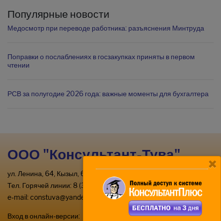
Популярные новости
Медосмотр при переводе работника: разъяснения Минтруда
Поправки о послаблениях в госзакупках приняты в первом
чтении
РСВ за полугодие 2026 года: важные моменты для бухгалтера
ООО "Консультант-Тува"
ул. Ленина, 64, Кызыл, 667000
Тел. Горячей линии: 8 (39422) 2-33-03
e-mail:
constuva@yandex.ru
Вход в онлайн-версии:
по паролю
или
по ключу