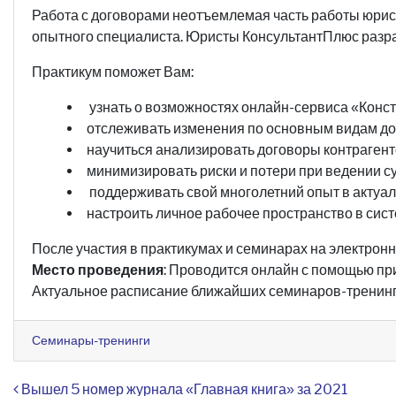
Работа с договорами неотъемлемая часть работы юрист
опытного специалиста. Юристы КонсультантПлюс разра
Практикум поможет Вам:
узнать о возможностях онлайн-сервиса «Конст
отслеживать изменения по основным видам до
научиться анализировать договоры контрагенто
минимизировать риски и потери при ведении су
поддерживать свой многолетний опыт в актуал
настроить личное рабочее пространство в сист
После участия в практикумах и семинарах на электрон
Место проведения
: Проводится онлайн с помощью п
Актуальное расписание ближайших семинаров-тренинг
Семинары-тренинги
Навигация по записям
Вышел 5 номер журнала «Главная книга» за 2021