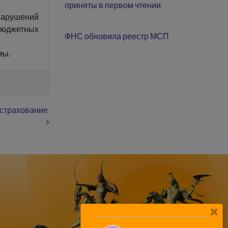
приняты в первом чтении
нарушений
бюджетных
ФНС обновила реестр МСП
мы.
 страхование