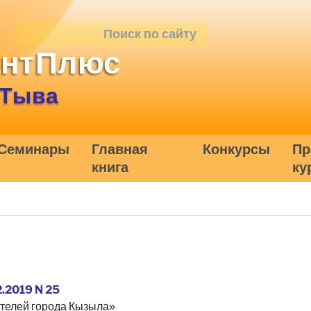
антПлюс
 Тыва
Семинары
Главная
Конкурсы
Пр
книга
ку
2.2019 N 25
ителей города Кызыла»