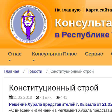
На главную
|
Карта сайта
Консульт
в Республике
О нас
КонсультантПлюс
Сервис
Главная
Новости
Конституционный строй
Конституционный строй
11.03.2019
< 1 мин.
441
Решение Хурала представителей г. Кызыла от 21.0
«О внесении изменений в Регламент Хурала представ