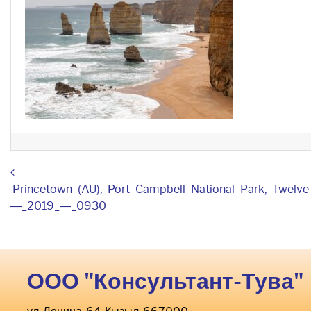
Навигация по записям
Princetown_(AU),_Port_Campbell_National_Park,_Twelve
—_2019_—_0930
ООО "Консультант-Тува"