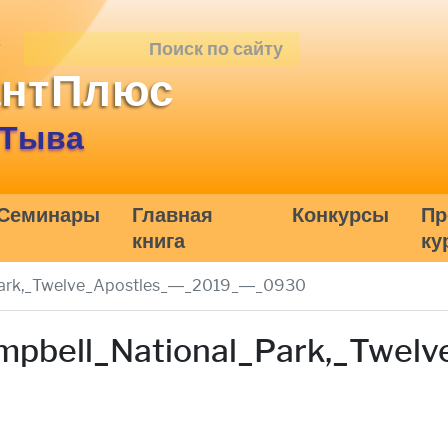
антПлюс
 Тыва
Семинары
Главная
Конкурсы
Пр
книга
ку
_Park,_Twelve_Apostles_—_2019_—_0930
mpbell_National_Park,_Twel