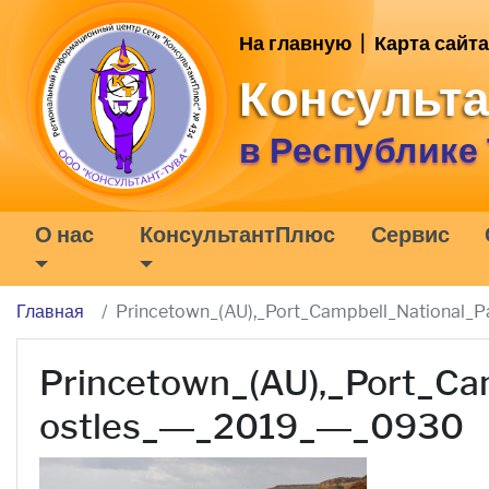
На главную
|
Карта сайта
Консульт
в Республике
О нас
КонсультантПлюс
Сервис
Главная
Princetown_(AU),_Port_Campbell_National
Princetown_(AU),_Port_Ca
ostles_—_2019_—_0930