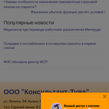
Навигация по записям
Каковы особенности назначения самозанятым страховой
пенсии по старости?
Взыскание убытков: функции, расчет, условия
Популярные новости
Медосмотр при переводе работника: разъяснения Минтруда
Поправки о послаблениях в госзакупках приняты в первом
чтении
ФНС обновила реестр МСП
ООО "Консультант-Тува"
ул. Ленина, 64, Кызыл, 667000
Тел. Горячей линии: 8 (39422) 2-33-03