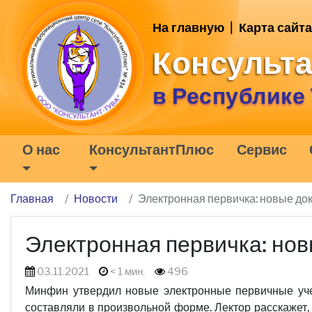
На главную
|
Карта сайта
Консульт
в Республике
О нас
КонсультантПлюс
Сервис
Главная
Новости
Электронная первичка: новые до
Электронная первичка: нов
03.11.2021
< 1 мин.
496
Минфин утвердил новые электронные первичные уче
составляли в произвольной форме. Лектор расскажет,