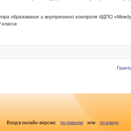
нтра образования и внутреннего контроля ИДПО «Межд
 класса
Грант
Вход в онлайн-версии:
по паролю
или
по ключу