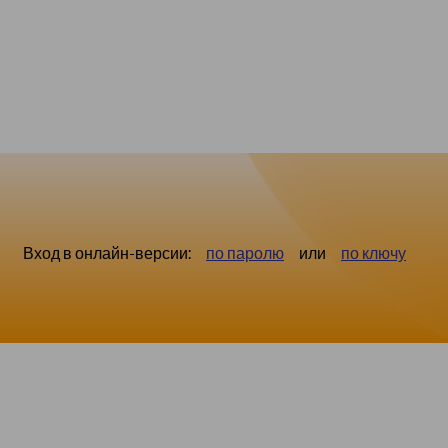
Вход в онлайн-версии:
по паролю
или
по ключу