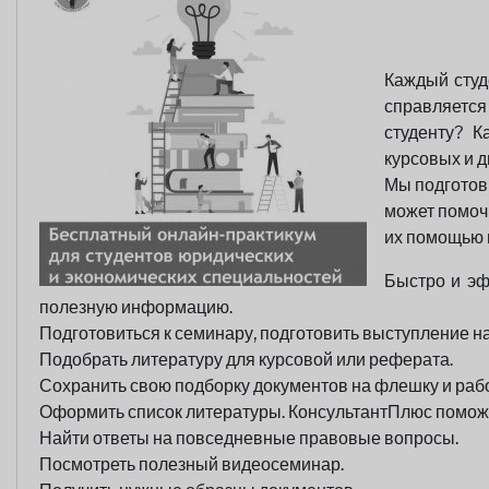
Каждый студ
справляется
студенту? К
курсовых и 
Мы подготов
может помочь
их помощью 
Быстро и эф
полезную информацию.
Подготовиться к семинару, подготовить выступление н
Подобрать литературу для курсовой или реферата.
Сохранить свою подборку документов на флешку и рабо
Оформить список литературы. КонсультантПлюс поможе
Найти ответы на повседневные правовые вопросы.
Посмотреть полезный видеосеминар.