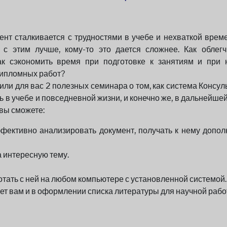
ент сталкивается с трудностями в учебе и нехваткой време
 с этим лучше, кому-то это дается сложнее. Как облегч
ак сэкономить время при подготовке к занятиям и при 
дипломных работ?
или для вас 2 полезных семинара о том, как система Консу
 в учебе и повседневной жизни, и конечно же, в дальнейшей
вы сможете:
фективно анализировать документ, получать к нему допо
а интересную тему.
тать с ней на любом компьютере с установленной системой.
т вам и в оформлении списка литературы для научной рабо