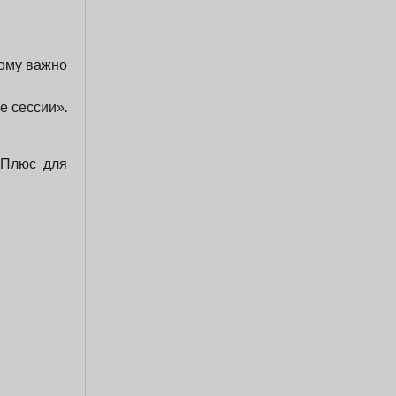
тому важно
е сессии».
тПлюс для