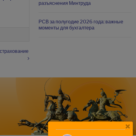
разъяснения Минтруда
РСВ за полугодие 2026 года: важные
моменты для бухгалтера
 страхование