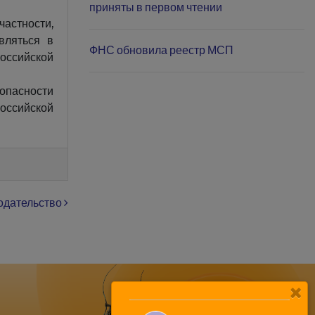
приняты в первом чтении
астности,
вляться в
ФНС обновила реестр МСП
Российской
зопасности
Российской
одательство