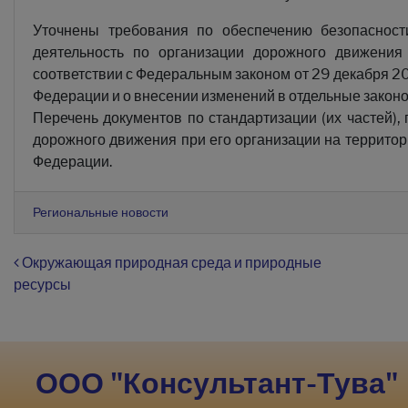
Уточнены требования по обеспечению безопасности
деятельность по организации дорожного движения
соответствии с Федеральным законом от 29 декабря 2
Федерации и о внесении изменений в отдельные закон
Перечень документов по стандартизации (их частей),
дорожного движения при его организации на террито
Федерации.
Региональные новости
Навигация по записям
Окружающая природная среда и природные
ресурсы
ООО "Консультант-Тува"