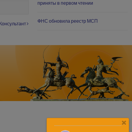
приняты в первом чтении
ФНС обновила реестр МСП
 Консультант