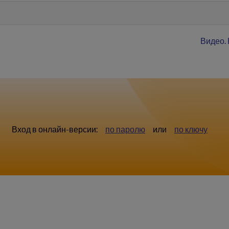
Видео.
Вход в онлайн-версии:
по паролю
или
по ключу