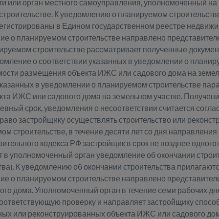
ти или орган местного самоуправления, уполномоченный на 
троительстве. К уведомлению о планируемом строительств
зарегистрированы в Едином государственном реестре недви
ение о планируемом строительстве направлено представител
нируемом строительстве рассматривает полученные докуме
домление о соответствии указанных в уведомлении о плани
ости размещения объекта ИЖС или садового дома на земель
 указанных в уведомлении о планируемом строительстве па
кта ИЖС или садового дома на земельном участке. Получен
вный срок, уведомления о несоответствии считается согл
раво застройщику осуществлять строительство или реконст
м строительстве, в течение десяти лет со дня направлени
роительного кодекса РФ застройщик в срок не позднее одного
т в уполномоченный орган уведомление об окончании строи
ва). К уведомлению об окончании строительства прилагают
ние о планируемом строительстве направлено представителе
го дома. Уполномоченный орган в течение семи рабочих дн
соответствующую проверку и направляет застройщику спосо
нных или реконструированных объекта ИЖС или садового до