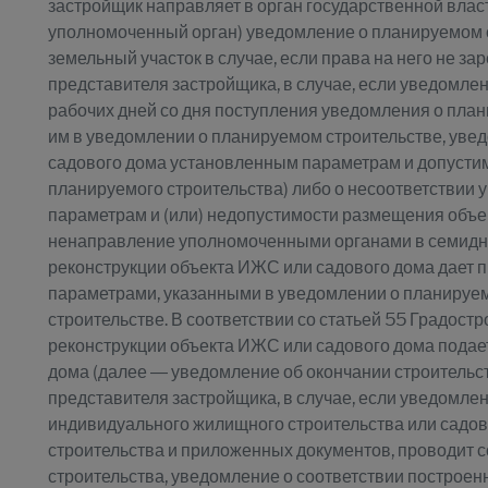
застройщик направляет в орган государственной влас
уполномоченный орган) уведомление о планируемом с
земельный участок в случае, если права на него не 
представителя застройщика, в случае, если уведомл
рабочих дней со дня поступления уведомления о пла
им в уведомлении о планируемом строительстве, уве
садового дома установленным параметрам и допустим
планируемого строительства) либо о несоответствии
параметрам и (или) недопустимости размещения объе
ненаправление уполномоченными органами в семидне
реконструкции объекта ИЖС или садового дома дает п
параметрами, указанными в уведомлении о планируемо
строительстве. В соответствии со статьей 55 Градост
реконструкции объекта ИЖС или садового дома подае
дома (далее — уведомление об окончании строительст
представителя застройщика, в случае, если уведомле
индивидуального жилищного строительства или садово
строительства и приложенных документов, проводит 
строительства, уведомление о соответствии построе