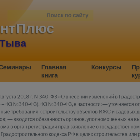
антПлюс
 Тыва
Семинары
Главная
Конкурсы
Пр
книга
ку
 августа 2018 г. N 340-ФЗ «О внесении изменений в Градос
 – ФЗ №340-ФЗ). ФЗ №340-ФЗ, в частности: — уточняется 
иные требования к строительству объектов ИЖС и садовых 
в; — вводится обязанность органов, уполномоченных на вы
ома в орган регистрации прав заявление о государственном
.1 Градостроительного кодекса РФ в целях строительства ил