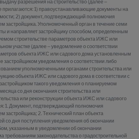
выдачу разрешения на строительство (далее –
е прилагаются: 1) правоустанавливающие документы на
жимости; 2) документ, подтверждающий полномочия
ем застройщика. Уполномоченный орган в течение семи
нты и направляет застройщику способом, определенным
руемом строительстве параметров объекта ИЖС или
ном участке (далее – уведомление о соответствии
раметров объекта ИЖС или садового дома установленным
ие застройщиком уведомления о соответствии либо
асованием уполномоченными органами строительства или
рукцию объекта ИЖС или садового дома в соответствии с
я застройщиком такого уведомления о планируемом
 месяца со дня окончания строительства или
тельства или реконструкции объекта ИЖС или садового
ся: 1. Документ, подтверждающий полномочия
м застройщика; 2. Технический план объекта
ей со дня поступления уведомления об окончании
бом, указанным в уведомлении об окончании
ма требованиям законодательства о градостроительной