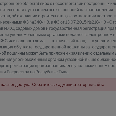
остроенного объекта) либо о несоответствии построенных 
деятельности с указанием всех оснований для направления
ьства, об окончании строительства, о соответствии построе
 внесенными ФЗ №340-ФЗ, в ФЗ от 13.07.2015 №218-ФЗ «О г
ов ИЖС, садовых домов и государственная регистрация пра
ение уполномоченными органами подается в электронном ви
ИЖС или садового дома; — технический план; — в уведомле
рмация об уплате государственной пошлины за государстве
нной пошлины может быть приложен к заявлению отдельным
олнения уполномоченным органом указанной выше обязаннос
орган регистрации прав запрашивает в уполномоченном орган
ния Росреестра по Республике Тыва
у вас нет доступа. Обратитесь к администраторам сайта