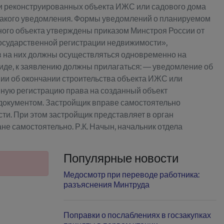
или реконструированных объекта ИЖС или садового дома
 такого уведомления. Формы уведомлений о планируемом
нного объекта утверждены приказом Минстроя России от
осударственной регистрации недвижимости»,
в на них должны осуществляться одновременно на
де, к заявлению должны прилагаться: — уведомление об
нии об окончании строительства объекта ИЖС или
нную регистрацию права на созданный объект
 документом. Застройщик вправе самостоятельно
ти. При этом застройщик представляет в орган
е самостоятельно. Р.К. Начын, начальник отдела
Популярные новости
Медосмотр при переводе работника:
разъяснения Минтруда
Поправки о послаблениях в госзакупках