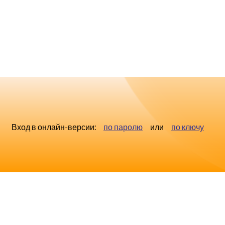
Вход в онлайн-версии:
по паролю
или
по ключу