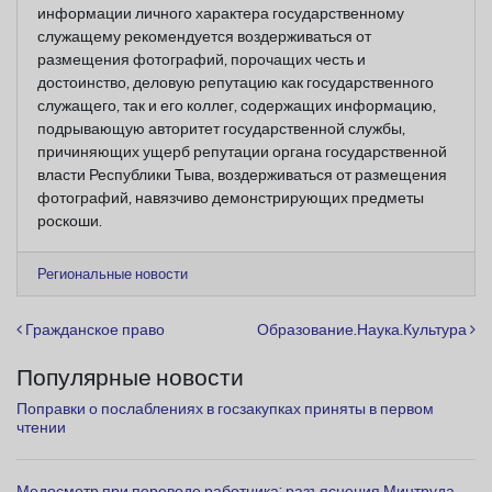
информации личного характера государственному
служащему рекомендуется воздерживаться от
размещения фотографий, порочащих честь и
достоинство, деловую репутацию как государственного
служащего, так и его коллег, содержащих информацию,
подрывающую авторитет государственной службы,
причиняющих ущерб репутации органа государственной
власти Республики Тыва, воздерживаться от размещения
фотографий, навязчиво демонстрирующих предметы
роскоши.
Региональные новости
Навигация по записям
Гражданское право
Образование.Наука.Культура
Популярные новости
Поправки о послаблениях в госзакупках приняты в первом
чтении
Медосмотр при переводе работника: разъяснения Минтруда