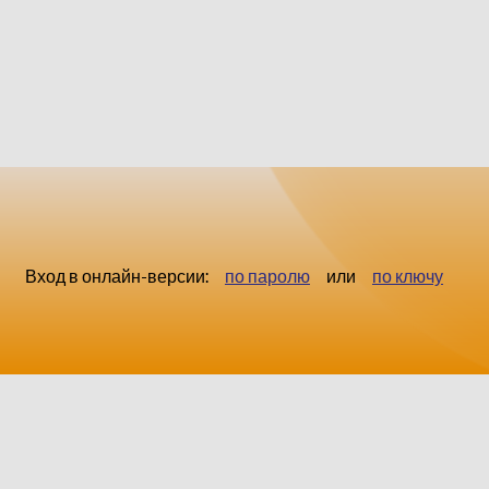
Вход в онлайн-версии:
по паролю
или
по ключу