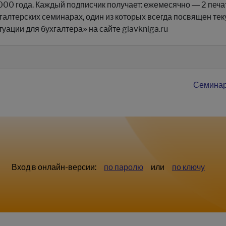
000 года. Каждый подписчик получает: ежемесячно — 2 печ
галтерских семинарах, один из которых всегда посвящен те
уации для бухгалтера» на сайте glavkniga.ru
Семинар
Вход в онлайн-версии:
по паролю
или
по ключу