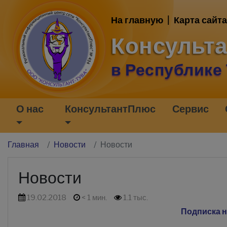
На главную
|
Карта сайта
Консульт
в Республике
О нас
КонсультантПлюс
Сервис
Главная
Новости
Новости
Новости
19.02.2018
< 1 мин.
1.1 тыс.
Подписка н