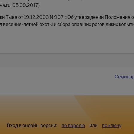
a.ru, 05.09.2017)
ки Тыва от 19.12.2003 N 907 «Об утверждении Положения 
д весенне-летней охоты и сбора опавших рогов диких копыт
Семинар
Вход в онлайн-версии:
по паролю
или
по ключу