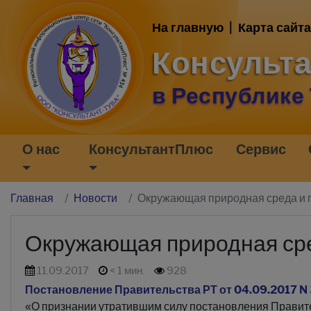
На главную
|
Карта сайта
Консульт
в Республике
О нас
КонсультантПлюс
Сервис
Главная
Новости
Окружающая природная среда и 
Окружающая природная сре
11.09.2017
< 1 мин.
928
Постановление Правительства РТ от 04.09.2017 N
«О признании утратившим силу постановления Правите