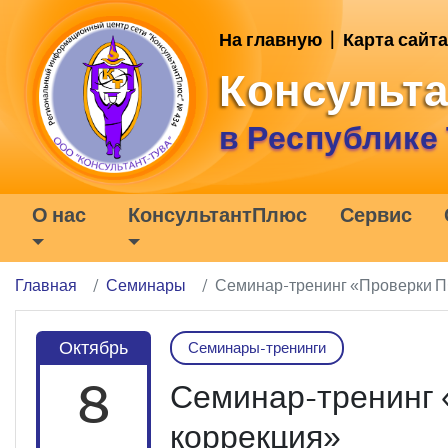
На главную
|
Карта сайта
Консульт
в Республике
О нас
КонсультантПлюс
Сервис
Главная
Семинары
Семинар-тренинг «Проверки ПФ
Октябрь
Семинары-тренинги
8
Семинар-тренинг «
коррекция»