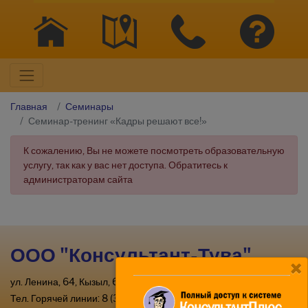
Главная
Семинары
Семинар-тренинг «Кадры решают все!»
К сожалению, Вы не можете посмотреть образовательную
услугу, так как у вас нет доступа. Обратитесь к
администраторам сайта
ООО "Консультант-Тува"
ул. Ленина, 64, Кызыл, 667000
Тел. Горячей линии: 8 (39422) 2-33-03