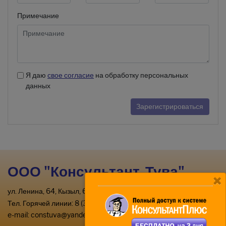
Примечание
Я даю
свое согласие
на обработку персональных
данных
Зарегистрироваться
ООО "Консультант-Тува"
ул. Ленина, 64, Кызыл, 667000
Тел. Горячей линии: 8 (39422) 2-33-03
e-mail:
constuva@yandex.ru