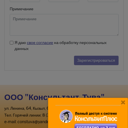
Примечание
Я даю
свое согласие
на обработку персональных
данных
Зарегистрироваться
ООО "Консультант-Тува"
ул. Ленина, 64, Кызыл, 667000
Тел. Горячей линии: 8 (39422) 2-33-03
e-mail:
constuva@yandex.ru