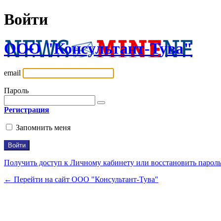
Войти
ООО "Консультант-Тува"
email
Пароль
Регистрация
Запомнить меня
Получить доступ к Личному кабинету или восстановить парол
← Перейти на сайт ООО "Консультант-Тува"