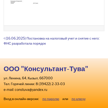
Навигация по записям
(16.06.2025) Постановка на налоговый учет и снятие с него:
ФНС разработала порядок
ООО "Консультант-Тува"
ул. Ленина, 64, Кызыл, 667000
Тел. Горячей линии: 8 (39422) 2-33-03
e-mail:
constuva@yandex.ru
Вход в онлайн-версии:
по паролю
или
по ключу