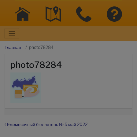
Главная
photo78284
photo78284
Навигация по записям
Ежемесячный бюллетень № 5 май 2022