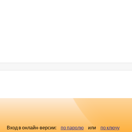
Вход в онлайн-версии:
по паролю
или
по ключу