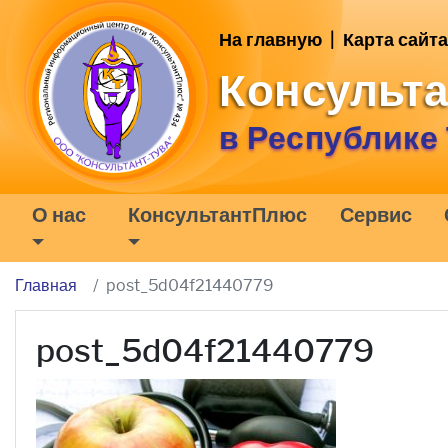
На главную
|
Карта сайта
Консульт
в Республике
О нас
КонсультантПлюс
Сервис
Главная
post_5d04f21440779
post_5d04f21440779