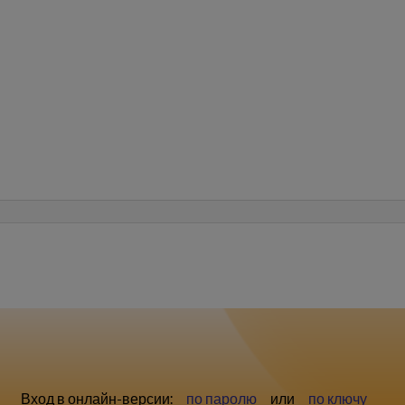
Вход в онлайн-версии:
по паролю
или
по ключу