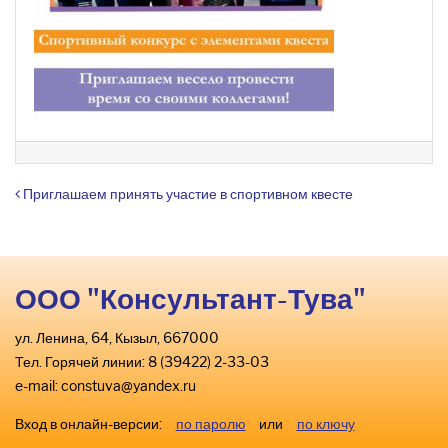
Навигация по записям
Приглашаем принять участие в спортивном квесте
ООО "Консультант-Тува"
ул. Ленина, 64, Кызыл, 667000
Тел. Горячей линии: 8 (39422) 2-33-03
e-mail:
constuva@yandex.ru
Вход в онлайн-версии:
по паролю
или
по ключу