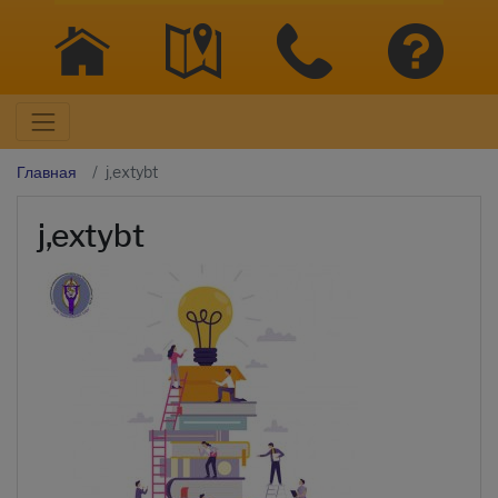
Главная
j,extybt
j,extybt